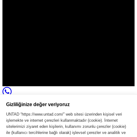
Gizliliğinize değer veriyoruz
UNTAD “https://www.untad.com/” web sitesi üzerinden kişisel veri
işlemekte ve internet çerezleri kullanmaktadır (cookie). İnternet
Copyright © 2023 Untad. All rights reserved.
sitelerimizi ziyaret eden kişilerin, kullanımı zorunlu çerezler (cookie)
ile (kullanıcı tercihlerine bağlı olarak) işlevsel çerezler ve analitik ve