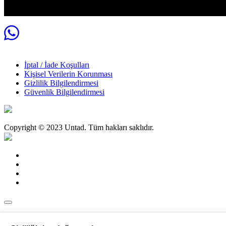
Online tahsilat sisteminden 3d veya sanal pos ile yapılan tahsilatlarda
yapıp müşteriye bilgi verilecektir. Firmamız peşin çalışmakta olup fatu
İptal / İade Koşulları
Kişisel Verilerin Korunması
Gizlilik Bilgilendirmesi
Güvenlik Bilgilendirmesi
Copyright © 2023 Untad. Tüm hakları saklıdır.
Türkçe