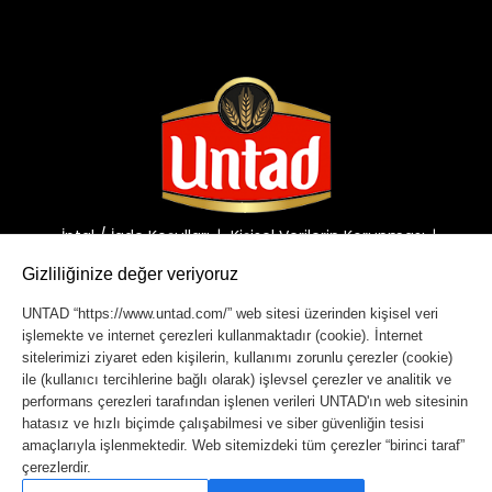
İptal / İade Koşulları
Kişisel Verilerin Korunması
Gizlilik Bilgilendirmesi
Güvenlik Bilgilendirmesi
Gizliliğinize değer veriyoruz
UNTAD “https://www.untad.com/” web sitesi üzerinden kişisel veri
işlemekte ve internet çerezleri kullanmaktadır (cookie). İnternet
Copyright © 2023 Untad. Tüm hakları saklıdır.
sitelerimizi ziyaret eden kişilerin, kullanımı zorunlu çerezler (cookie)
ile (kullanıcı tercihlerine bağlı olarak) işlevsel çerezler ve analitik ve
performans çerezleri tarafından işlenen verileri UNTAD'ın web sitesinin
hatasız ve hızlı biçimde çalışabilmesi ve siber güvenliğin tesisi
amaçlarıyla işlenmektedir. Web sitemizdeki tüm çerezler “birinci taraf”
çerezlerdir.