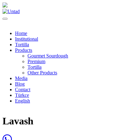
Home
Institutional
Tortilla
Products
Gourmet Sourdough
Premium
Tortilla
Other Products
Media
Blog
Contact
Türkçe
English
Lavash