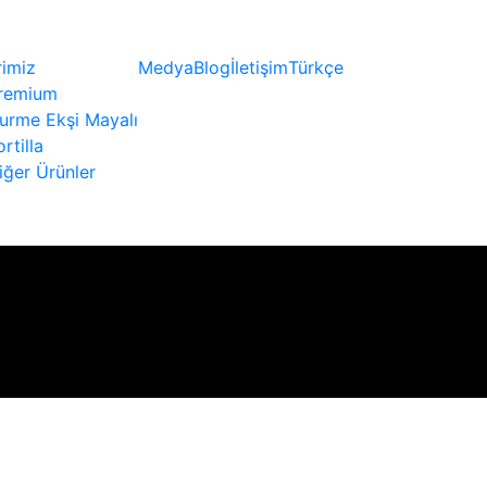
rimiz
Medya
Blog
İletişim
Türkçe
remium
urme Ekşi Mayalı
ortilla
iğer Ürünler