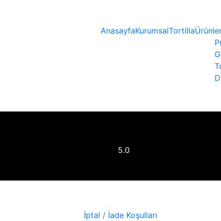
Anasayfa
Kurumsal
Tortilla
Ürünle
P
G
T
D
Ekmeği
5.0
İptal / İade Koşulları