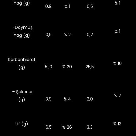
Yağ (g)
% 1
0,9
% 1
0,5
-Doymuş
% 1
0,5
% 2
0,2
Yağ (g)
Karbonhidrat
% 10
51,0
% 20
25,5
(g)
– Şekerler
% 2
3,9
% 4
2,0
(g)
Lif (g)
% 13
6,5
% 26
3,3