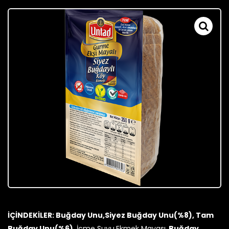
İÇİNDEKİLER: Buğday Unu,Siyez Buğday Unu(%8), Tam
Buğday Unu(%6),
İçme Suyu,Ekmek Mayası,
Buğday