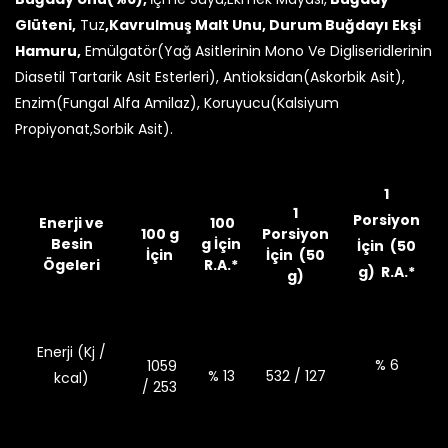
Glüteni,
Tuz
,Kavrulmuş Malt Unu, Durum Buğdayı Ekşi
Hamuru,
Emülgatör(Yağ Asitlerinin Mono Ve Digliseridlerinin
Diasetil Tartarik Asit Esterleri), Antioksidan(Askorbik Asit),
Enzim(Fungal Alfa Amilaz), Koruyucu(Kalsiyum
Propiyonat,Sorbik Asit).
1
1
Porsiyon
Enerji ve
100
100 g
Porsiyon
Besin
g İçin
İçin (50
İçin
İçin (50
Ögeleri
R.A.*
g) R.A.*
g)
Enerji (Kj /
% 6
1059
% 13
532 / 127
kcal)
/ 253