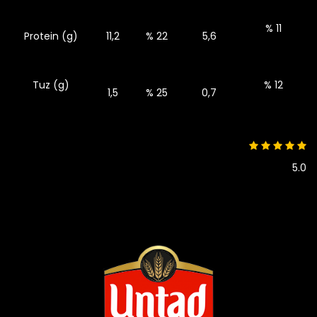
% 11
Protein (g)
11,2
% 22
5,6
Tuz (g)
% 12
1,5
% 25
0,7
5.0