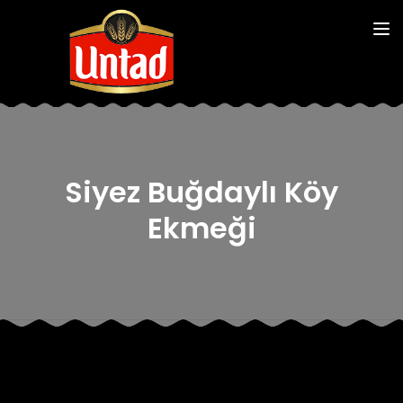
Siyez Buğdaylı Köy
Ekmeği