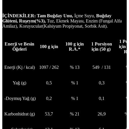
İÇİNDEKİLER: Tam Buğday Unu
,
İçme Suyu,
Buğday
Glüteni, Ruşeym(%3),
Tuz, Ekmek Mayası, Enzim (Fungal Alfa
Amilaz), Koruyucular(Kalsiyum Propiyonat, Sorbik Asit).
1 Po
Enerji ve Besin
100 g için
1 Porsiyon
100 g için
için
Öğeleri
R.A.*
için (50 g)
R.
Enerji (Kj / kcal)
1097 / 262
% 13
549 / 131
%
Yağ (g)
0,5
% 1
0,3
%
-Doymuş Yağ (g)
0,2
% 1
0,1
%
Karbonhidrat (g)
53,7
% 21
26,9
%