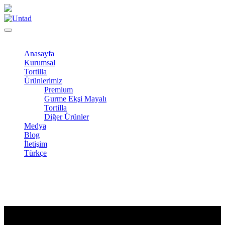
Anasayfa
Kurumsal
Tortilla
Ürünlerimiz
Premium
Gurme Ekşi Mayalı
Tortilla
Diğer Ürünler
Medya
Blog
İletişim
Türkçe
Tambuğday Ekmeği