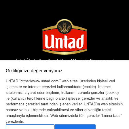
İptal / İade Koşulları
Kişisel Verilerin Korunması
Gizlilik Bilgilendirmesi
Güvenlik Bilgilendirmesi
Gizliliğinize değer veriyoruz
UNTAD “https://www.untad.com/” web sitesi üzerinden kişisel veri
işlemekte ve internet çerezleri kullanmaktadır (cookie). İnternet
Copyright © 2023 Untad. Tüm hakları saklıdır.
sitelerimizi ziyaret eden kişilerin, kullanımı zorunlu çerezler (cookie)
ile (kullanıcı tercihlerine bağlı olarak) işlevsel çerezler ve analitik ve
performans çerezleri tarafından işlenen verileri UNTAD'ın web sitesinin
hatasız ve hızlı biçimde çalışabilmesi ve siber güvenliğin tesisi
amaçlarıyla işlenmektedir. Web sitemizdeki tüm çerezler “birinci taraf”
çerezlerdir.