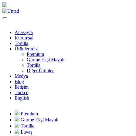
Anasayfa
Kurumsal
Tortilla
Ürünlerimiz
Premium
Gurme Ekşi Mayalı
Tortilla
Diğer Ürünler
Medya
Blog
İletişim
Türkçe
English
Premium
Gurme Ekşi Mayalı
Tortilla
Lavaş