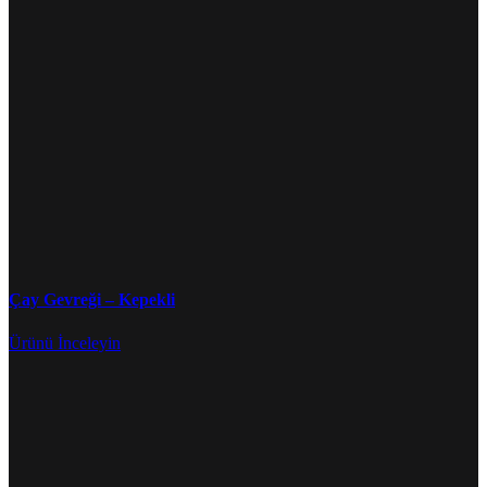
Çay Gevreği – Kepekli
Ürünü İnceleyin