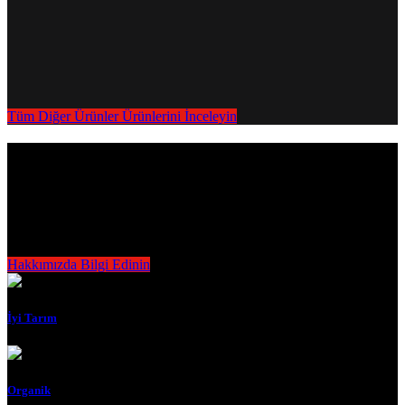
Tüm Diğer Ürünler Ürünlerini İnceleyin
Her zaman en kaliteli buğdayın
takipçisiyiz.
Yerli tedarikçilerle, gıda güvenliği ve hijyen kalitemizi koruyarak
çevreyi önemseyip en iyisini üretmeye kararlıyız.
Hakkımızda Bilgi Edinin
İyi Tarım
Organik