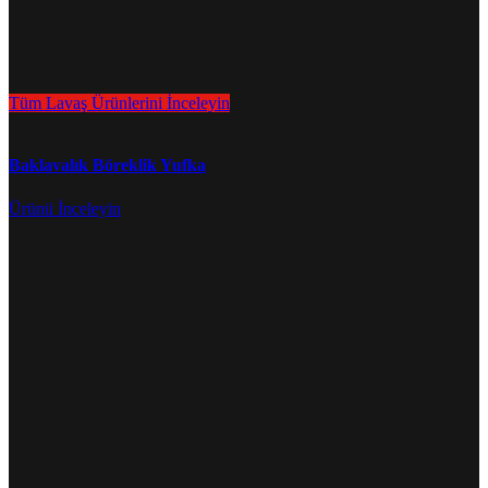
Tüm Lavaş Ürünlerini İnceleyin
Baklavalık Böreklik Yufka
Ürünü İnceleyin