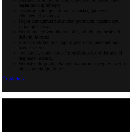
başlarından ayrılmayız.
Tesislerimizde hijyen kurallarını asla çiğnemeyiz,
çiğneyenleri sevmeyiz.
Hiçbir ekmeğimizi birbirinden ayırmayız, hepsine aynı
şefkati gösteririz.
Her dilimde güven hissetmeniz için buğdayın besleyici
değerini koruruz.
Ekmek üretirken bile "eğitim şart" deriz, personelimizi
özenle seçeriz.
"iyi ekmek, temiz ekmek" prensibimizle, ürünlerimizi el
değmeden üretiriz.
Her işte olduğu gibi, ekmeğin hamurunda sevgi ve özveri
olması gerektiğini biliriz.
Ürünlerimiz
KALİTELİ BUĞDAYIN TAKİPÇİSİ
Ekmek, insan beslenmesinde temel bir yiyecektir. İyi ve temiz
ekmeğin önemi, sağlıklı bir yaşam için oldukça büyüktür. İyi ve
temiz ekmek, sadece lezzetli olmakla kalmaz, aynı zamanda besin
değeri de yüksek olan bir gıdadır. Sağlıklı bir ekmek, vücudun