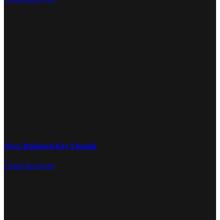
Siyez Buğdaylı Köy Ekmeği
Ürünü İnceleyin