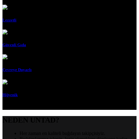
Lezzetli
Güvenli Gıda
Çevreye Duyarlı
Hijyenik
NEDEN UNTAD?
Her zaman en kaliteli buğdayın takipçisiyiz.
Buğdaylarımız işlenip, leziz ekmeklere dönüşene kadar